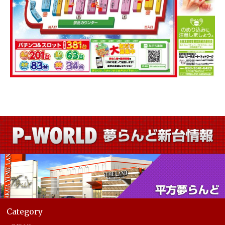
Category