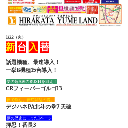
1/22（火）
新
台
入
替
話題機種、最速導入！
一挙8機種15台導入！
夢の超A級のRUSHを狙え！
CRフィーバーゴルゴ13
夢で刻む、夢幻闘乱の魂。
デジハネPA北斗の拳7 天破
夢の歴史に…また1ページ
押忍！番長3