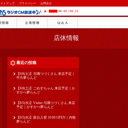
サイトマップ
プライバシー
お問合せ
00:00
/
00:22
店休情報
最近の投稿
【8/8(土)】与璃つづくさん 来店予定｜
平方夢らんど
【8/8(土)】ごめすちゃん 来店予定｜か
すかべ夢らんど
【8/5(水)】Vtuber 与璃つづくさん 来店
予定｜かすかべ夢らんど
【8/5(水)】新台入替 10:00 OPEN｜内牧
夢らんど