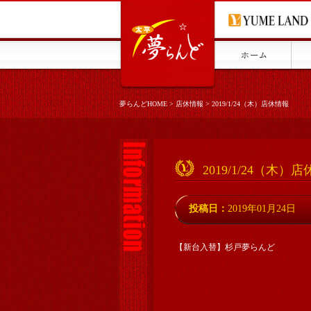
夢らんどHOME
>
店休情報
>
2019/1/24（木）店休情報
2019/1/24（木）
投稿日：
2019年01月24日
【新台入替】杉戸夢らんど