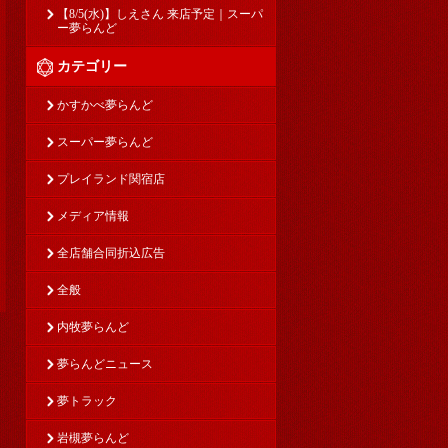
【8/5(水)】しえさん 来店予定｜スーパ
ー夢らんど
カテゴリー
かすかべ夢らんど
スーパー夢らんど
プレイランド関宿店
メディア情報
全店舗合同折込広告
全般
内牧夢らんど
夢らんどニュース
夢トラック
岩槻夢らんど