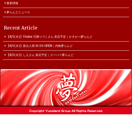
最新情報
夢らんどニュース
Recent Article
【8/5(水)】Vtuber 与璃つづくさん 来店予定｜かすかべ夢らんど
【8/5(水)】新台入替 10:00 OPEN｜内牧夢らんど
【8/5(水)】しえさん 来店予定｜スーパー夢らんど