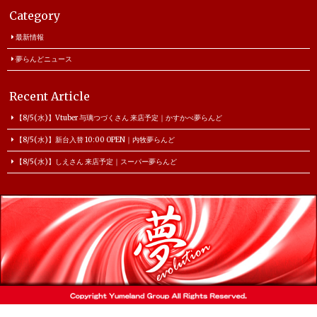
Category
最新情報
夢らんどニュース
Recent Article
【8/5(水)】Vtuber 与璃つづくさん 来店予定｜かすかべ夢らんど
【8/5(水)】新台入替 10:00 OPEN｜内牧夢らんど
【8/5(水)】しえさん 来店予定｜スーパー夢らんど