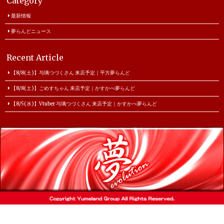
Category
最新情報
夢らんどニュース
Recent Article
【8/8(土)】与璃つづくさん 来店予定｜平方夢らんど
【8/8(土)】ごめすちゃん 来店予定｜かすかべ夢らんど
【8/5(水)】Vtuber 与璃つづくさん 来店予定｜かすかべ夢らんど