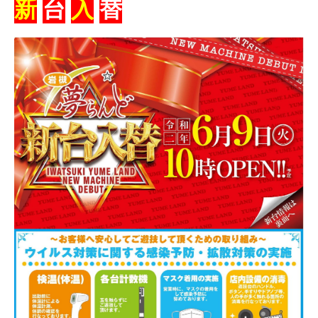
新
台
入
替