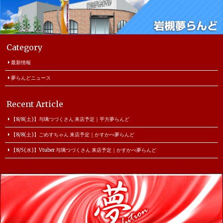
Category
最新情報
夢らんどニュース
Recent Article
【8/8(土)】与璃つづくさん 来店予定｜平方夢らんど
【8/8(土)】ごめすちゃん 来店予定｜かすかべ夢らんど
【8/5(水)】Vtuber 与璃つづくさん 来店予定｜かすかべ夢らんど