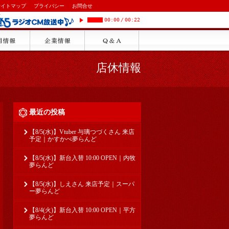
サイトマップ
プライバシー
お問合せ
00:00
/
00:22
店休情報
最近の投稿
【8/5(水)】Vtuber 与璃つづくさん 来店
予定｜かすかべ夢らんど
【8/5(水)】新台入替 10:00 OPEN｜内牧
夢らんど
【8/5(水)】しえさん 来店予定｜スーパ
ー夢らんど
【8/4(火)】新台入替 10:00 OPEN｜平方
夢らんど