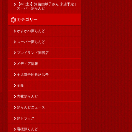
【8/1(土)】河路由希子さん 来店予定｜
スーパー夢らんど
カテゴリー
かすかべ夢らんど
スーパー夢らんど
プレイランド関宿店
メディア情報
全店舗合同折込広告
全般
内牧夢らんど
夢らんどニュース
夢トラック
岩槻夢らんど