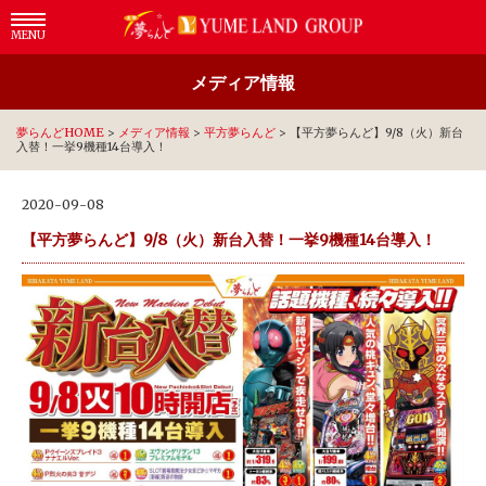
MENU
メディア情報
夢らんどHOME
>
メディア情報
>
平方夢らんど
>
【平方夢らんど】9/8（火）新台
入替！一挙9機種14台導入！
2020-09-08
【平方夢らんど】9/8（火）新台入替！一挙9機種14台導入！