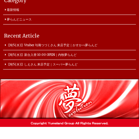
Category
最新情報
夢らんどニュース
Recent Article
【8/5(水)】Vtuber 与璃つづくさん 来店予定｜かすかべ夢らんど
【8/5(水)】新台入替 10:00 OPEN｜内牧夢らんど
【8/5(水)】しえさん 来店予定｜スーパー夢らんど