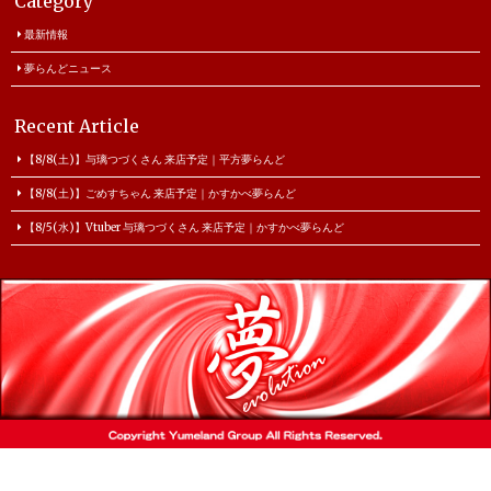
Category
最新情報
夢らんどニュース
Recent Article
【8/8(土)】与璃つづくさん 来店予定｜平方夢らんど
【8/8(土)】ごめすちゃん 来店予定｜かすかべ夢らんど
【8/5(水)】Vtuber 与璃つづくさん 来店予定｜かすかべ夢らんど