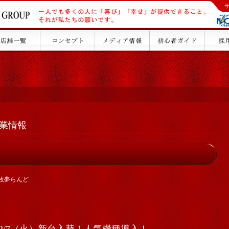
）営業情報
牧夢らんど