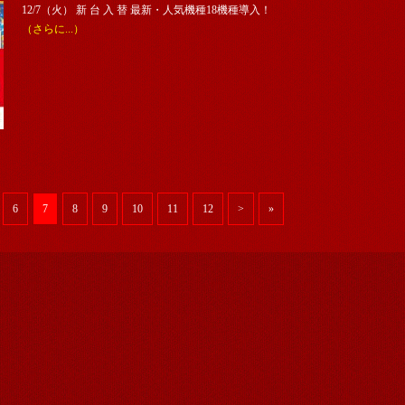
12/7（火） 新 台 入 替 最新・人気機種18機種導入！
（さらに...）
6
7
8
9
10
11
12
>
»