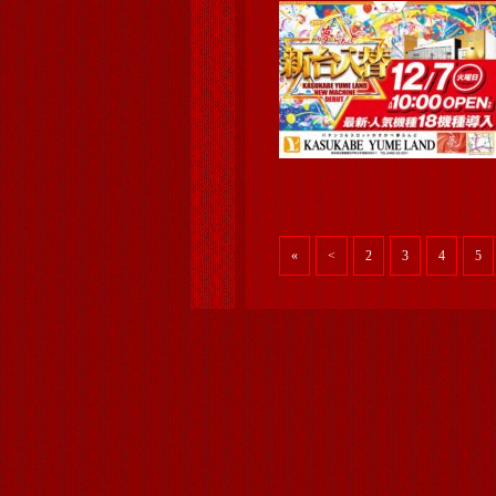
«
<
2
3
4
5