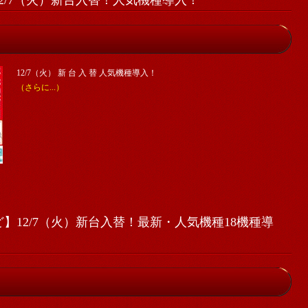
2/7（火）新台入替！人気機種導入！
12/7（火） 新 台 入 替 人気機種導入！
（さらに...）
】12/7（火）新台入替！最新・人気機種18機種導