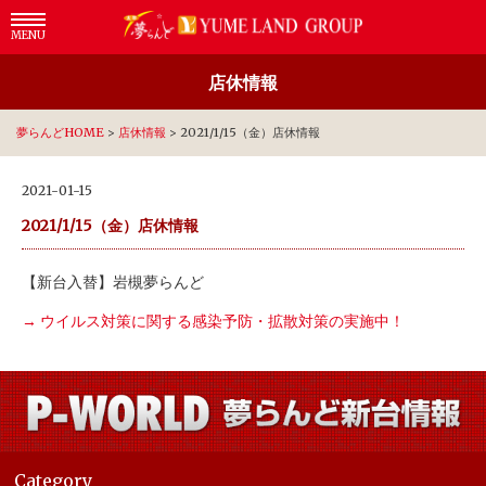
MENU
店休情報
夢らんどHOME
>
店休情報
>
2021/1/15（金）店休情報
2021-01-15
2021/1/15（金）店休情報
【新台入替】岩槻夢らんど
→ ウイルス対策に関する感染予防・拡散対策の実施中！
Category