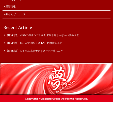
最新情報
夢らんどニュース
Recent Article
【8/5(水)】Vtuber 与璃つづくさん 来店予定｜かすかべ夢らんど
【8/5(水)】新台入替 10:00 OPEN｜内牧夢らんど
【8/5(水)】しえさん 来店予定｜スーパー夢らんど