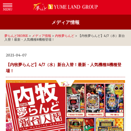
MENU
メディア情報
夢らんどHOME
>
メディア情報
>
内牧夢らんど
>
【内牧夢らんど】4/7（水）新台
入替！最新・人気機種8機種登場！
2021-04-07
【内牧夢らんど】4/7（水）新台入替！最新・人気機種8機種登
場！