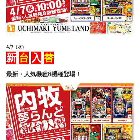
4/7（水）
新
台
入
替
最新・人気機種8機種登場！