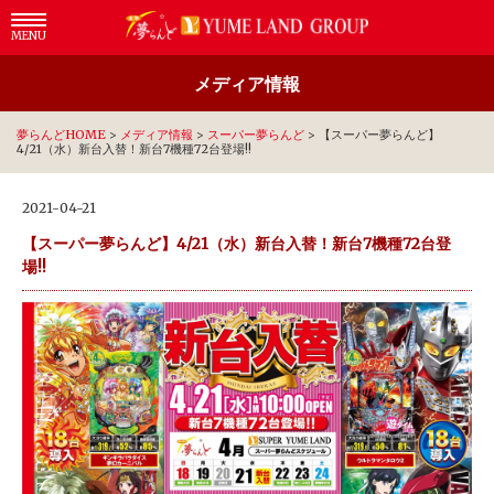
MENU
メディア情報
夢らんどHOME
>
メディア情報
>
スーパー夢らんど
>
【スーパー夢らんど】
4/21（水）新台入替！新台7機種72台登場!!
2021-04-21
【スーパー夢らんど】4/21（水）新台入替！新台7機種72台登
場!!