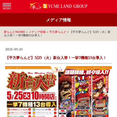
MENU
メディア情報
夢らんどHOME
>
メディア情報
>
平方夢らんど
>
【平方夢らんど】5/25（火）新
台入替！一挙7機種13台導入！
2021-05-25
【平方夢らんど】5/25（火）新台入替！一挙7機種13台導入！