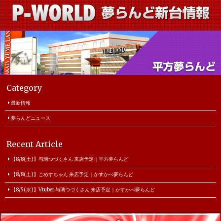
Category
最新情報
夢らんどニュース
Recent Article
【8/8(土)】与璃つづくさん 来店予定｜平方夢らんど
【8/8(土)】ごめすちゃん 来店予定｜かすかべ夢らんど
【8/5(水)】Vtuber 与璃つづくさん 来店予定｜かすかべ夢らんど