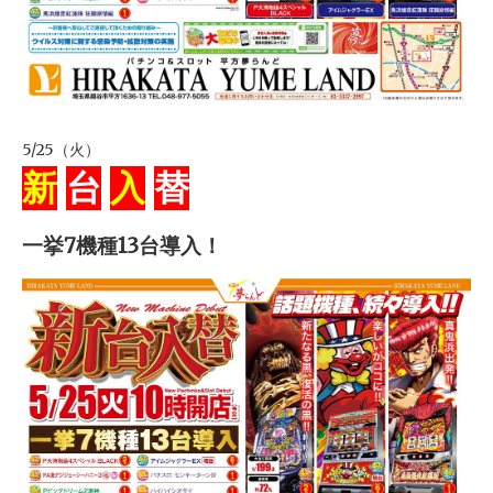
5/25（火）
新
台
入
替
一挙7機種13台導入！