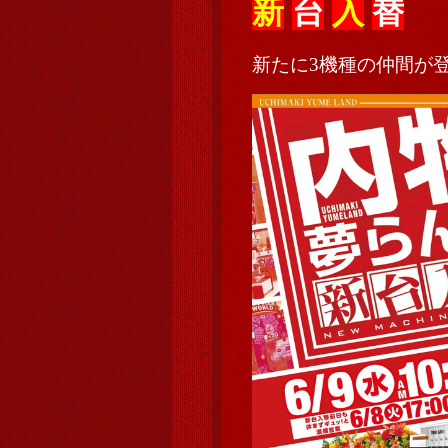
新
台
入
替
新たに3機種の仲間が