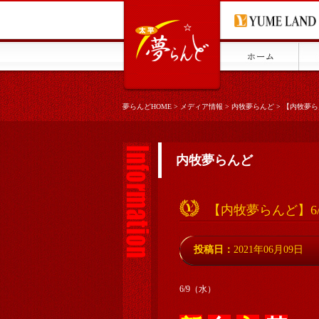
夢らんどHOME
>
メディア情報
>
内牧夢らんど
>
【内牧夢ら
内牧夢らんど
【内牧夢らんど】6
投稿日：
2021年06月09日
6/9（水）