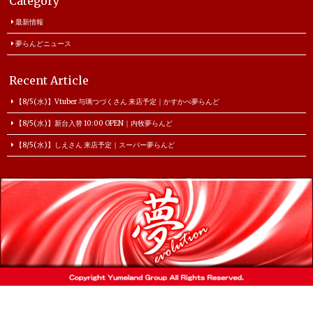
Category
最新情報
夢らんどニュース
Recent Article
【8/5(水)】Vtuber 与璃つづくさん 来店予定｜かすかべ夢らんど
【8/5(水)】新台入替 10:00 OPEN｜内牧夢らんど
【8/5(水)】しえさん 来店予定｜スーパー夢らんど