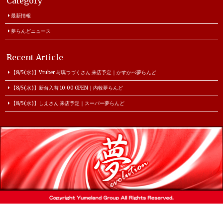
Category
最新情報
夢らんどニュース
Recent Article
【8/5(水)】Vtuber 与璃つづくさん 来店予定｜かすかべ夢らんど
【8/5(水)】新台入替 10:00 OPEN｜内牧夢らんど
【8/5(水)】しえさん 来店予定｜スーパー夢らんど