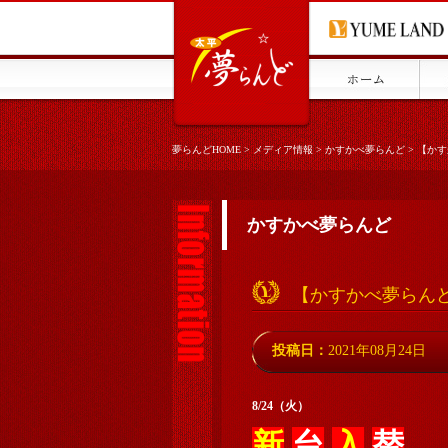
夢らんどHOME
>
メディア情報
>
かすかべ夢らんど
>
【かす
かすかべ夢らんど
【かすかべ夢らんど
投稿日：
2021年08月24日
8/24（火）
新
台
入
替