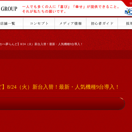
かべ夢らんど】8/24（火）新台入替！最新・人気機種9台導入！
】8/24（火）新台入替！最新・人気機種9台導入！