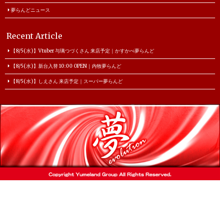
夢らんどニュース
Recent Article
【8/5(水)】Vtuber 与璃つづくさん 来店予定｜かすかべ夢らんど
【8/5(水)】新台入替 10:00 OPEN｜内牧夢らんど
【8/5(水)】しえさん 来店予定｜スーパー夢らんど