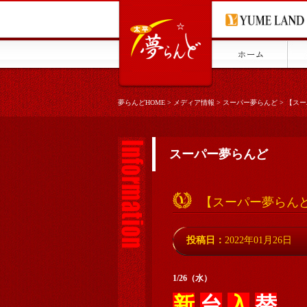
夢らんどHOME
>
メディア情報
>
スーパー夢らんど
>
【スー
スーパー夢らんど
【スーパー夢らんど
投稿日：
2022年01月26日
1/26（水）
新
台
入
替