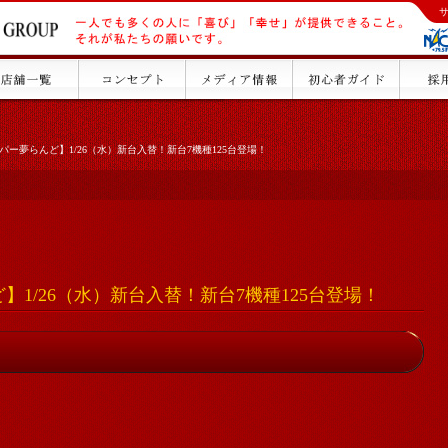
パー夢らんど】1/26（水）新台入替！新台7機種125台登場！
】1/26（水）新台入替！新台7機種125台登場！