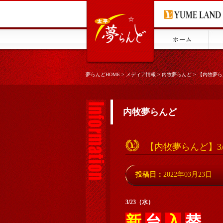
夢らんどHOME
>
メディア情報
>
内牧夢らんど
>
【内牧夢ら
内牧夢らんど
【内牧夢らんど】3
投稿日：
2022年03月23日
3/23（水）
新
台
入
替