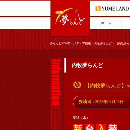
夢らんどHOME
>
メディア情報
>
内牧夢らんど
>
【内牧夢ら
内牧夢らんど
【内牧夢らんど】5
投稿日：
2022年05月25日
5/25（水）
新
台
入
替