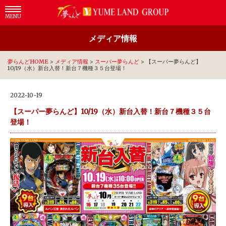
MENU
メディア情報
夢らんどHOME
>
メディア情報
>
スーパー夢らんど
>
【スーパー夢らんど】
10/19（水）新台入替！新台７機種３５台登場！
2022-10-19
【スーパー夢らんど】10/19（水）新台入替！新台７機種３５台
登場！