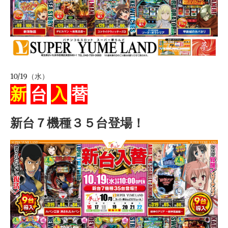
10/19（水）
新
台
入
替
新台７機種３５台登場！