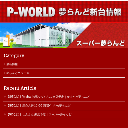
Category
最新情報
夢らんどニュース
Recent Article
【8/5(水)】Vtuber 与璃つづくさん 来店予定｜かすかべ夢らんど
【8/5(水)】新台入替 10:00 OPEN｜内牧夢らんど
【8/5(水)】しえさん 来店予定｜スーパー夢らんど