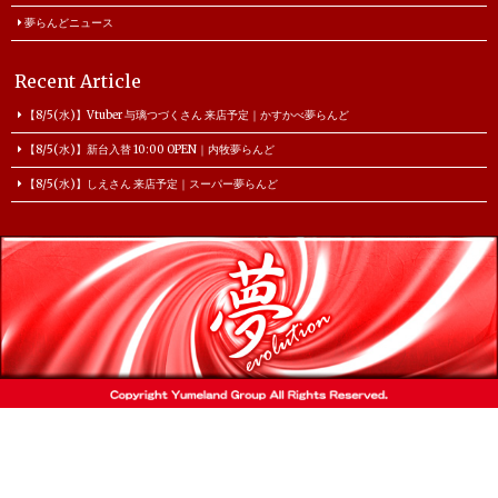
夢らんどニュース
Recent Article
【8/5(水)】Vtuber 与璃つづくさん 来店予定｜かすかべ夢らんど
【8/5(水)】新台入替 10:00 OPEN｜内牧夢らんど
【8/5(水)】しえさん 来店予定｜スーパー夢らんど