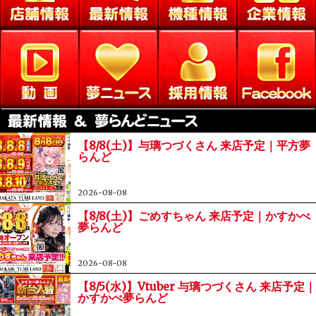
【8/8(土)】与璃つづくさん 来店予定｜平方夢
らんど
2026-08-08
【8/8(土)】ごめすちゃん 来店予定｜かすかべ
夢らんど
2026-08-08
【8/5(水)】Vtuber 与璃つづくさん 来店予定｜
かすかべ夢らんど