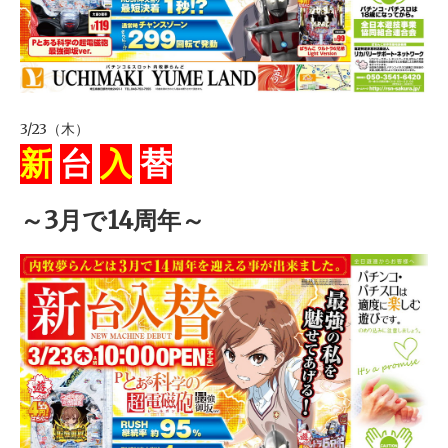
3/23（木）
新
台
入
替
～3月で14周年～