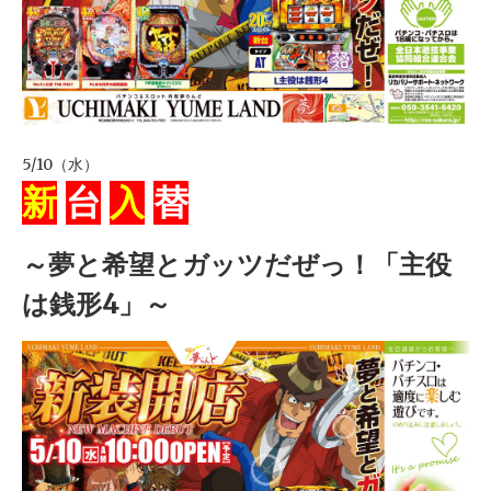
5/10（水）
新
台
入
替
～夢と希望とガッツだぜっ！「主役
は銭形4」～