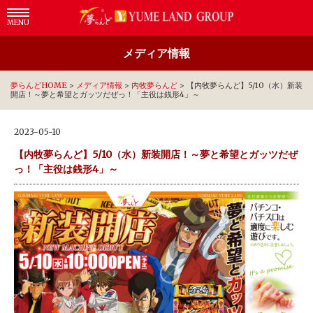
MENU
メディア情報
夢らんどHOME
>
メディア情報
>
内牧夢らんど
>
【内牧夢らんど】5/10（水）新装
開店！～夢と希望とガッツだぜっ！「主役は銭形4」～
2023-05-10
【内牧夢らんど】5/10（水）新装開店！～夢と希望とガッツだぜ
っ！「主役は銭形4」～