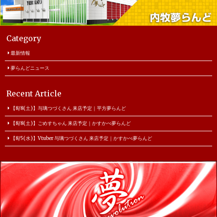
Category
最新情報
夢らんどニュース
Recent Article
【8/8(土)】与璃つづくさん 来店予定｜平方夢らんど
【8/8(土)】ごめすちゃん 来店予定｜かすかべ夢らんど
【8/5(水)】Vtuber 与璃つづくさん 来店予定｜かすかべ夢らんど