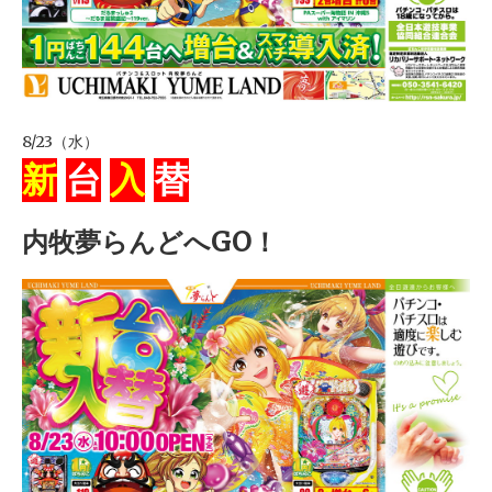
8/23（水）
新
台
入
替
内牧夢らんどへGO！