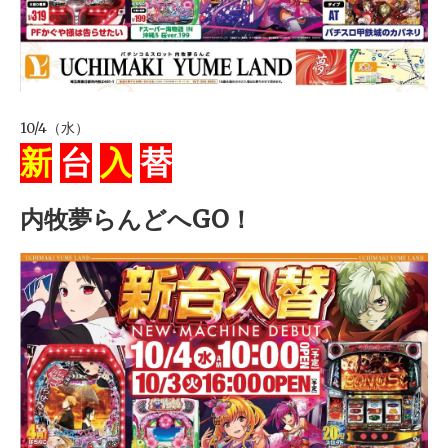
10/4（水）
新
台
入
替
内牧夢らんどへGO！