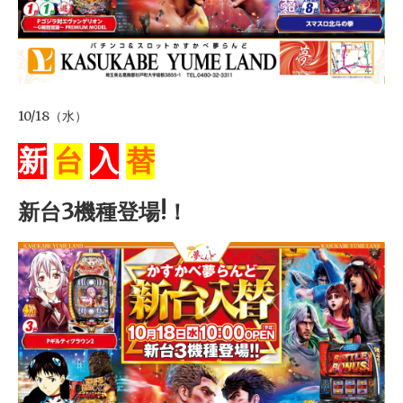
10/18（水）
新
台
入
替
新台3機種登場!！