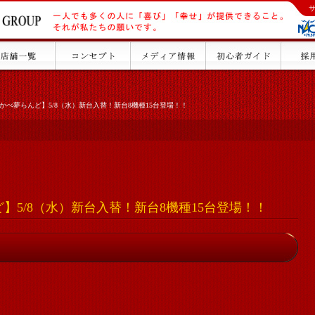
かべ夢らんど】5/8（水）新台入替！新台8機種15台登場！！
】5/8（水）新台入替！新台8機種15台登場！！