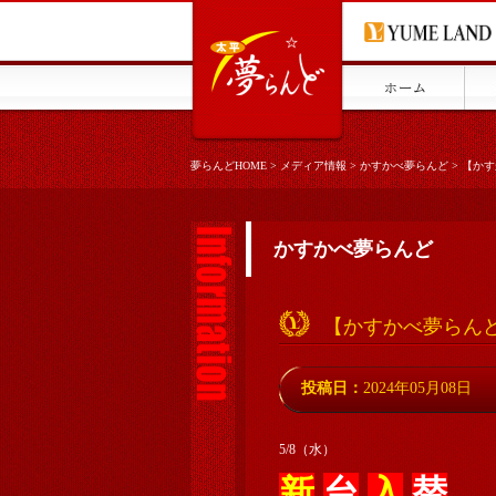
夢らんどHOME
>
メディア情報
>
かすかべ夢らんど
>
【かす
かすかべ夢らんど
【かすかべ夢らんど
投稿日：
2024年05月08日
5/8（水）
新
台
入
替