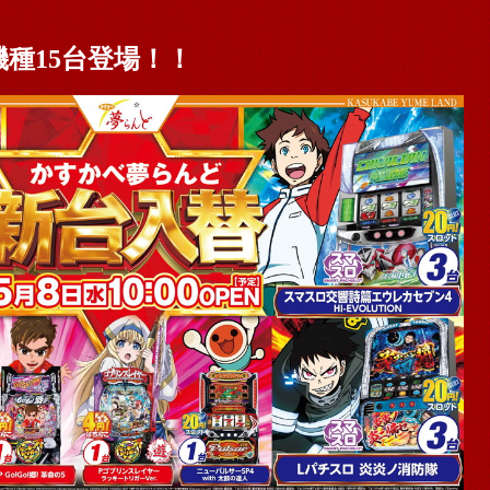
機種15台登場！！