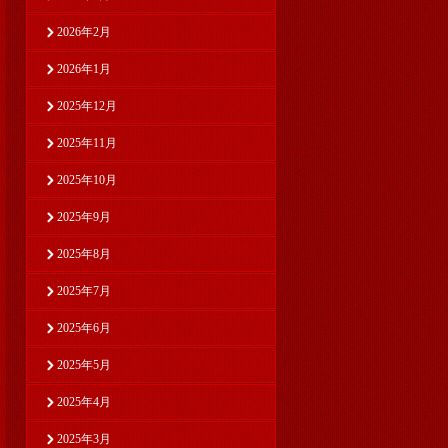
2026年2月
2026年1月
2025年12月
2025年11月
2025年10月
2025年9月
2025年8月
2025年7月
2025年6月
2025年5月
2025年4月
2025年3月