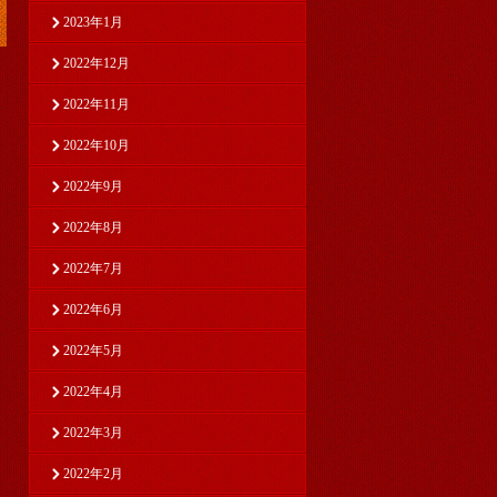
2023年1月
2022年12月
2022年11月
2022年10月
2022年9月
2022年8月
2022年7月
2022年6月
2022年5月
2022年4月
2022年3月
2022年2月