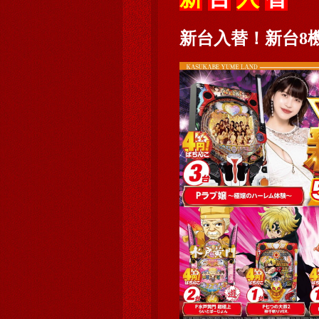
新台入替！新台8