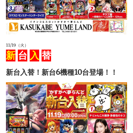
11/19（火）
新
台
入
替
新台入替！新台6機種10台登場！！