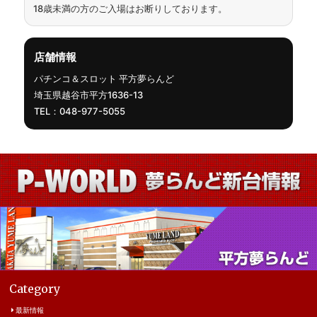
18歳未満の方のご入場はお断りしております。
店舗情報
パチンコ＆スロット 平方夢らんど
埼玉県越谷市平方1636-13
TEL：048-977-5055
Category
最新情報