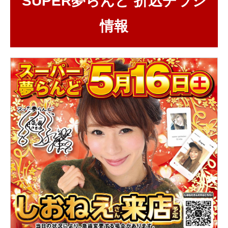
SUPER夢らんど 折込チラシ
情報