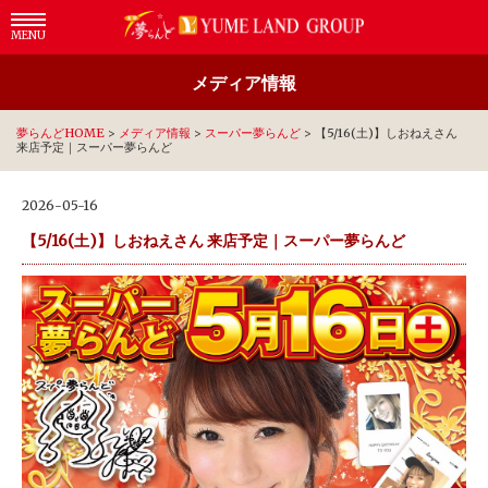
MENU
メディア情報
夢らんどHOME
>
メディア情報
>
スーパー夢らんど
>
【5/16(土)】しおねえさん
来店予定｜スーパー夢らんど
2026-05-16
【5/16(土)】しおねえさん 来店予定｜スーパー夢らんど