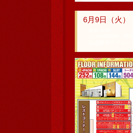
6月9日（火）
・新台入替
・10:00 OPEN（予
・元必勝本ライター 