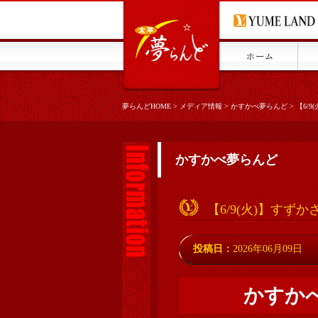
夢らんどHOME
>
メディア情報
>
かすかべ夢らんど
>
【6/
かすかべ夢らんど
【6/9(火)】すず
投稿日：
2026年06月09日
かすか