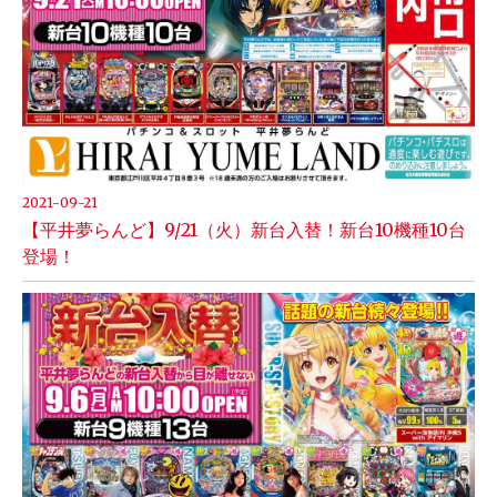
2021-09-21
【平井夢らんど】9/21（火）新台入替！新台10機種10台
登場！