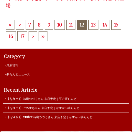
場！
«
<
7
8
9
10
11
12
13
14
15
16
17
>
»
Category
最新情報
夢らんどニュース
Recent Article
【8/8(土)】与璃つづくさん 来店予定｜平方夢らんど
【8/8(土)】ごめすちゃん 来店予定｜かすかべ夢らんど
【8/5(水)】Vtuber 与璃つづくさん 来店予定｜かすかべ夢らんど