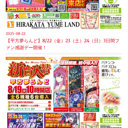
2025-08-22
【平方夢らんど】8/22（金）23（土）24（日）3日間フ
ァン感謝デー開催！