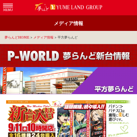
MENU
メディア情報
夢らんどHOME
>
メディア情報
>
平方夢らんど