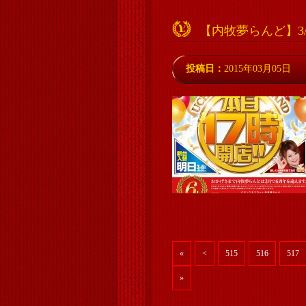
【内牧夢らんど】3
投稿日：
2015年03月05日
«
<
515
516
517
»