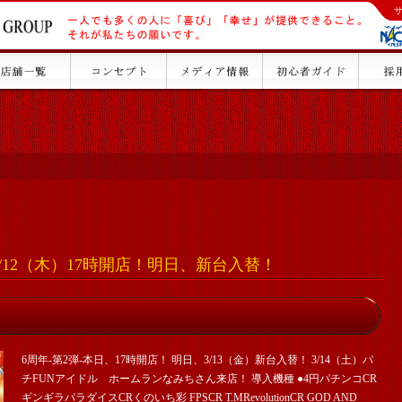
/12（木）17時開店！明日、新台入替！
6周年-第2弾-本日、17時開店！ 明日、3/13（金）新台入替！ 3/14（土）パ
チFUNアイドル ホームランなみちさん来店！ 導入機種 ●4円パチンコCR
ギンギラパラダイスCRくのいち彩 FPSCR T.MRevolutionCR GOD AND