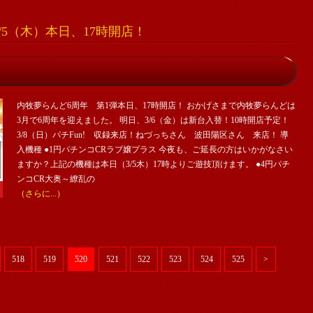
/5（木）本日、17時開店！
内牧夢らんど6周年 第1弾本日、17時開店！ おかげさまで内牧夢らんどは
3月で6周年を迎えました。 明日、3/6（金）は新台入替！10時開店予定！
3/8（日）パチFun! 収録来店！ねづっちさん 波田陽区さん 来店！ 導
入機種 ●1円パチンコCRラブ嬢プラス 今夜も、ご延長の方はいかがなさい
ますか？上記の機種は本日（3/5木）17時よりご遊技頂けます。 ●4円パチ
ンコCR大奥～繚乱の
（さらに...）
518
519
520
521
522
523
524
525
>