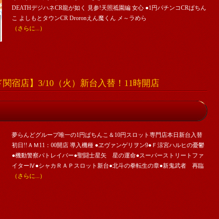
DEATHデジハネCR龍が如く 見参!天照祗園編 女心 ●1円パチンコCRぱちん
こ よしもとタウンCR Droronえん魔くん メ～ラめら
（さらに...）
関宿店】3/10（火）新台入替！11時開店
夢らんどグループ唯一の1円ぱちんこ＆10円スロット専門店本日新台入替
初日!!ＡＭ11：00開店 導入機種 ●ヱヴァンゲリヲン9●Ｆ涼宮ハルヒの憂鬱
●機動警察パトレイバー●聖闘士星矢 星の運命●スーパーストリートファ
イターⅣ●シャカＲＡＰスロット新台●北斗の拳転生の章●新鬼武者 再臨
（さらに...）