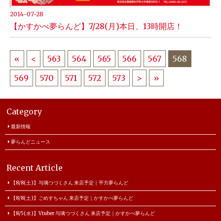
2014-07-28
【かすかべ夢らんど】7/28(月)本日、13時開店！
«
<
563
564
565
566
567
568
569
570
571
572
573
>
»
Category
最新情報
夢らんどニュース
Recent Article
【8/8(土)】与璃つづくさん 来店予定｜平方夢らんど
【8/8(土)】ごめすちゃん 来店予定｜かすかべ夢らんど
【8/5(水)】Vtuber 与璃つづくさん 来店予定｜かすかべ夢らんど