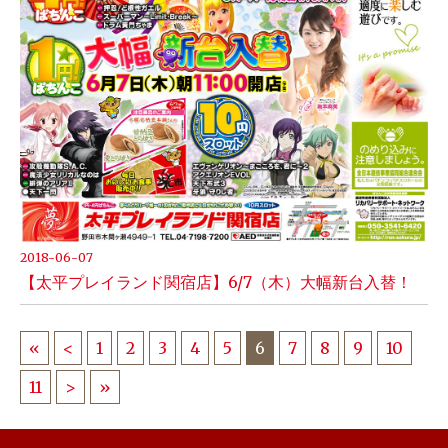
2018-06-07
【太平プレイランド関宿店】6/7（木）大幅新台入替！
«
<
1
2
3
4
5
6
7
8
9
10
11
>
»