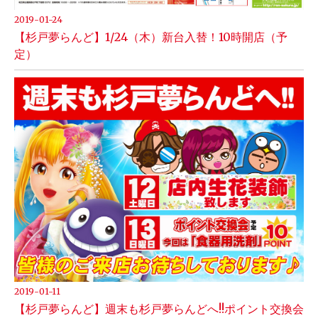
2019-01-24
【杉戸夢らんど】1/24（木）新台入替！10時開店（予
定）
2019-01-11
【杉戸夢らんど】週末も杉戸夢らんどへ!!ポイント交換会