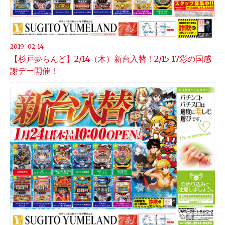
2019-02-14
【杉戸夢らんど】2/14（木）新台入替！2/15-17彩の国感
謝デー開催！