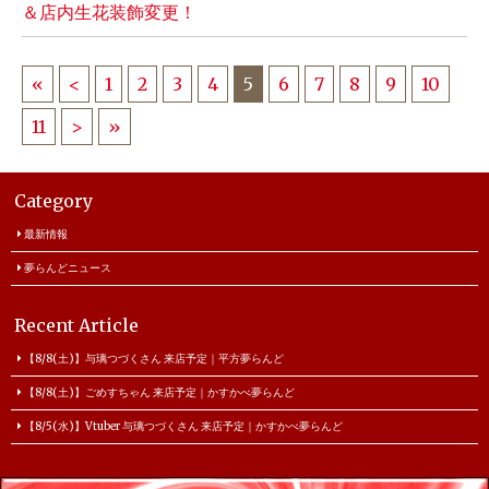
＆店内生花装飾変更！
«
<
1
2
3
4
5
6
7
8
9
10
11
>
»
Category
最新情報
夢らんどニュース
Recent Article
【8/8(土)】与璃つづくさん 来店予定｜平方夢らんど
【8/8(土)】ごめすちゃん 来店予定｜かすかべ夢らんど
【8/5(水)】Vtuber 与璃つづくさん 来店予定｜かすかべ夢らんど