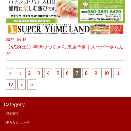
2026-04-18
【4/18(土)】与璃つづくさん 来店予定｜スーパー夢らん
ど
«
<
2
3
4
5
6
7
8
9
10
11
12
>
»
Category
最新情報
夢らんどニュース