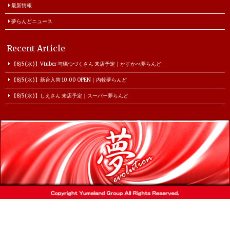
最新情報
夢らんどニュース
Recent Article
【8/5(水)】Vtuber 与璃つづくさん 来店予定｜かすかべ夢らんど
【8/5(水)】新台入替 10:00 OPEN｜内牧夢らんど
【8/5(水)】しえさん 来店予定｜スーパー夢らんど