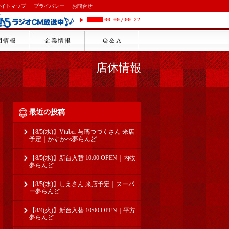
サイトマップ
プライバシー
お問合せ
00:00
/
00:22
店休情報
最近の投稿
【8/5(水)】Vtuber 与璃つづくさん 来店
予定｜かすかべ夢らんど
【8/5(水)】新台入替 10:00 OPEN｜内牧
夢らんど
【8/5(水)】しえさん 来店予定｜スーパ
ー夢らんど
【8/4(火)】新台入替 10:00 OPEN｜平方
夢らんど