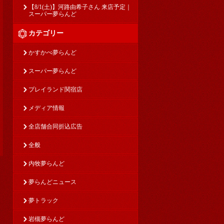
【8/1(土)】河路由希子さん 来店予定｜
スーパー夢らんど
カテゴリー
かすかべ夢らんど
スーパー夢らんど
プレイランド関宿店
メディア情報
全店舗合同折込広告
全般
内牧夢らんど
夢らんどニュース
夢トラック
岩槻夢らんど