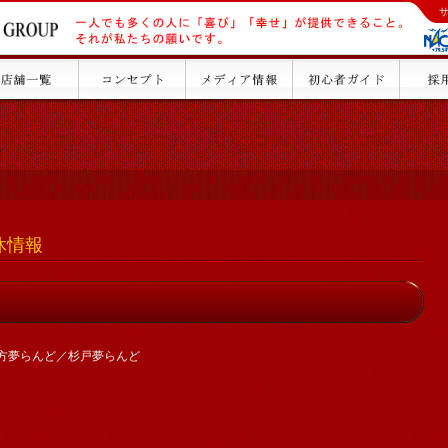
店休情報
方夢らんど／杉戸夢らんど