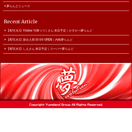
夢らんどニュース
Recent Article
【8/5(水)】Vtuber 与璃つづくさん 来店予定｜かすかべ夢らんど
【8/5(水)】新台入替 10:00 OPEN｜内牧夢らんど
【8/5(水)】しえさん 来店予定｜スーパー夢らんど