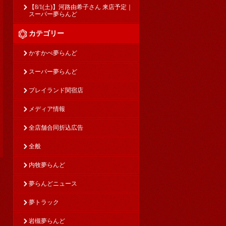
【8/1(土)】河路由希子さん 来店予定｜
スーパー夢らんど
カテゴリー
かすかべ夢らんど
スーパー夢らんど
プレイランド関宿店
メディア情報
全店舗合同折込広告
全般
内牧夢らんど
夢らんどニュース
夢トラック
岩槻夢らんど