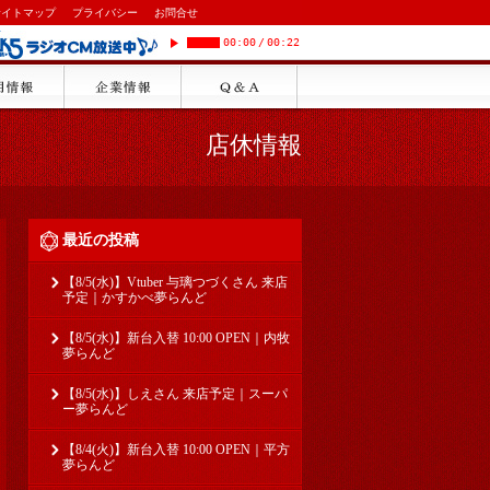
サイトマップ
プライバシー
お問合せ
00:00
/
00:22
店休情報
最近の投稿
【8/5(水)】Vtuber 与璃つづくさん 来店
予定｜かすかべ夢らんど
【8/5(水)】新台入替 10:00 OPEN｜内牧
夢らんど
【8/5(水)】しえさん 来店予定｜スーパ
ー夢らんど
【8/4(火)】新台入替 10:00 OPEN｜平方
夢らんど