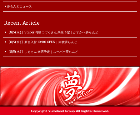
夢らんどニュース
Recent Article
【8/5(水)】Vtuber 与璃つづくさん 来店予定｜かすかべ夢らんど
【8/5(水)】新台入替 10:00 OPEN｜内牧夢らんど
【8/5(水)】しえさん 来店予定｜スーパー夢らんど