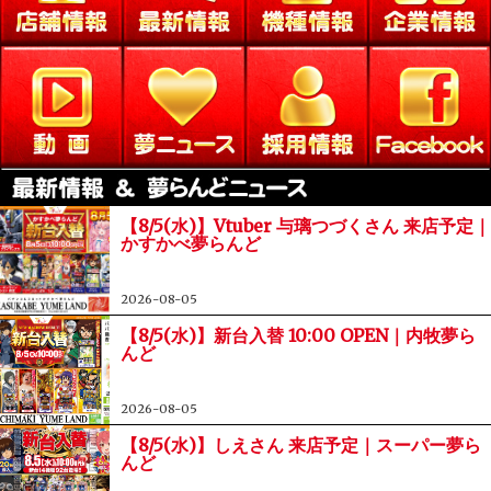
【8/5(水)】Vtuber 与璃つづくさん 来店予定｜
かすかべ夢らんど
2026-08-05
【8/5(水)】新台入替 10:00 OPEN｜内牧夢ら
んど
2026-08-05
【8/5(水)】しえさん 来店予定｜スーパー夢ら
んど