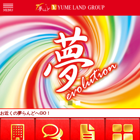
MENU
お近くの夢らんどへGO！