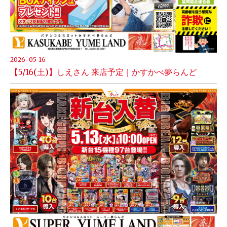
2026-05-16
【5/16(土)】しえさん 来店予定｜かすかべ夢らんど